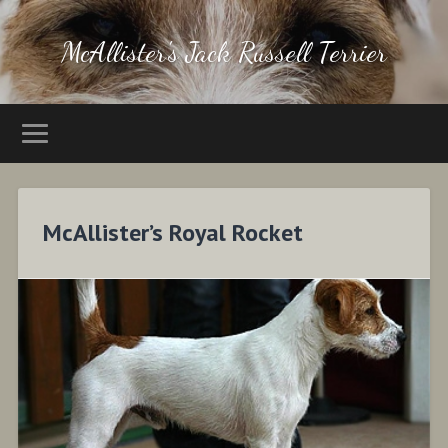
McAllister's Jack Russell Terrier
McAllister’s Royal Rocket