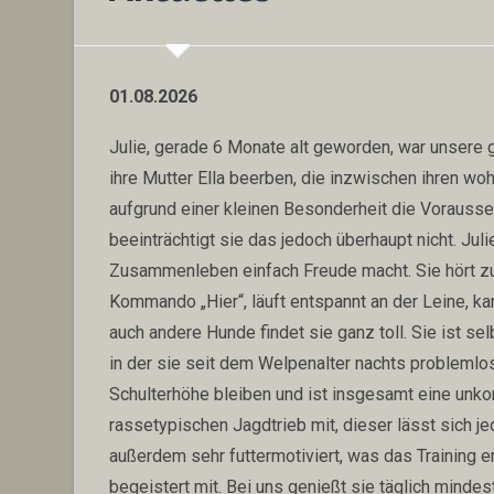
01.08.2026
Julie, gerade 6 Monate alt geworden, war unsere 
ihre Mutter Ella beerben, die inzwischen ihren woh
aufgrund einer kleinen Besonderheit die Vorausset
beeinträchtigt sie das jedoch überhaupt nicht. Jul
Zusammenleben einfach Freude macht. Sie hört zu
Kommando „Hier“, läuft entspannt an der Leine, ka
auch andere Hunde findet sie ganz toll. Sie ist s
in der sie seit dem Welpenalter nachts problemlos 
Schulterhöhe bleiben und ist insgesamt eine unkomp
rassetypischen Jagdtrieb mit, dieser lässt sich je
außerdem sehr futtermotiviert, was das Training erh
begeistert mit. Bei uns genießt sie täglich minde