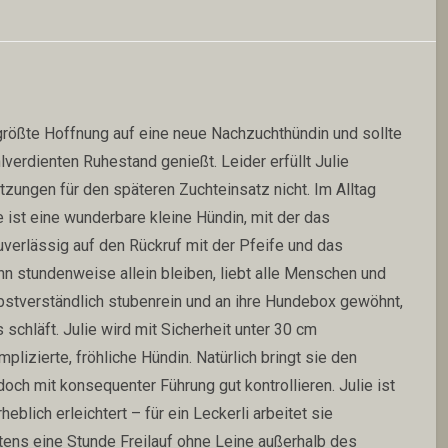
größte Hoffnung auf eine neue Nachzuchthündin und sollte
lverdienten Ruhestand genießt. Leider erfüllt Julie
zungen für den späteren Zuchteinsatz nicht. Im Alltag
ie ist eine wunderbare kleine Hündin, mit der das
verlässig auf den Rückruf mit der Pfeife und das
nn stundenweise allein bleiben, liebt alle Menschen und
elbstverständlich stubenrein und an ihre Hundebox gewöhnt,
schläft. Julie wird mit Sicherheit unter 30 cm
lizierte, fröhliche Hündin. Natürlich bringt sie den
doch mit konsequenter Führung gut kontrollieren. Julie ist
eblich erleichtert – für ein Leckerli arbeitet sie
stens eine Stunde Freilauf ohne Leine außerhalb des