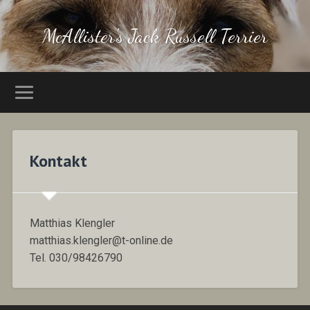
McAllister's Jack Russell Terrier
Kontakt
Matthias Klengler
matthias.klengler@t-online.de
Tel. 030/98426790