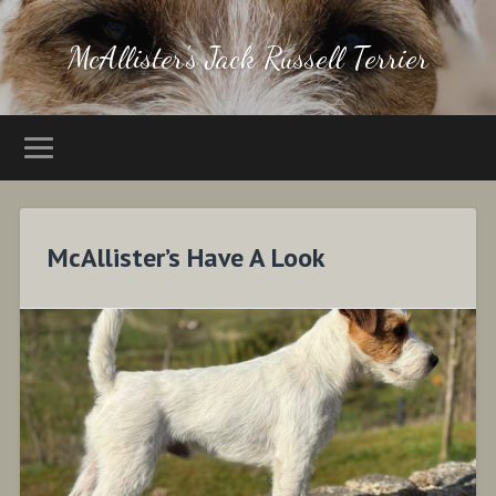
McAllister's Jack Russell Terrier
McAllister’s Have A Look