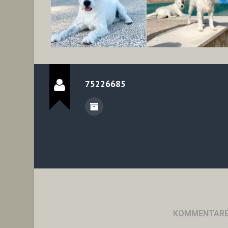
75226685
KOMMENTARE 