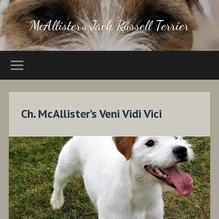
McAllister's Jack Russell Terrier
Ch. McAllister’s Veni Vidi Vici