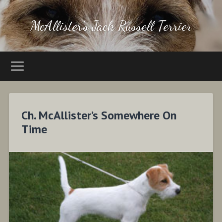
McAllister's Jack Russell Terrier
Ch. McAllister’s Somewhere On
Time