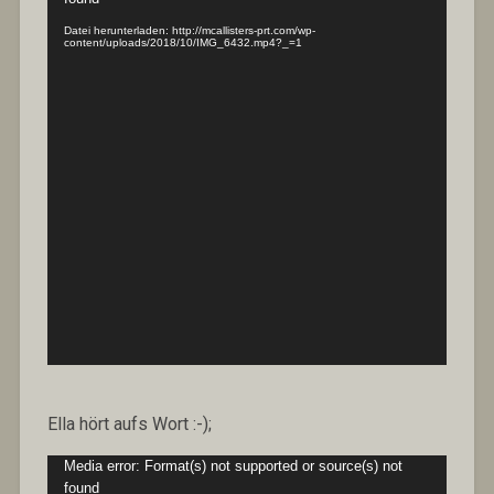
Datei herunterladen: http://mcallisters-prt.com/wp-
content/uploads/2018/10/IMG_6432.mp4?_=1
Ella hört aufs Wort :-);
Video-
Media error: Format(s) not supported or source(s) not
Player
found