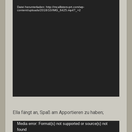
Datei herunterladen: http://mcallisters-prt.com/wp-
content/uploads/2018/10/IMG_6425.mp4?_=2
Ella fängt an, Spaß am Apportieren zu haben;
Video-
Media error: Format(s) not supported or source(s) not
Player
found