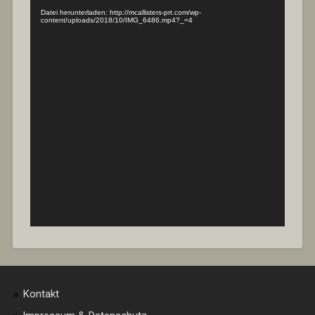
Datei herunterladen: http://mcallisters-prt.com/wp-
content/uploads/2018/10/IMG_6486.mp4?_=4
Kontakt