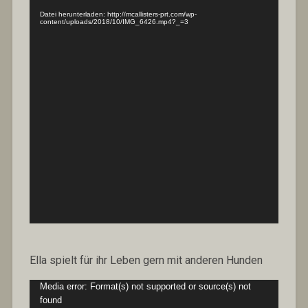
Datei herunterladen: http://mcallisters-prt.com/wp-
content/uploads/2018/10/IMG_6426.mp4?_=3
Ella spielt für ihr Leben gern mit anderen Hunden
Video-
Media error: Format(s) not supported or source(s) not
Player
found